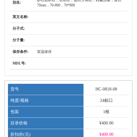
砂芯层析柱，色谱柱，蛋白分离柱，四氟活塞，直径
别名:
70mm，70-800，70*800
英文名称:
分子式:
分子量:
保存条件:
室温保存
MDL号:
货号
HC-0818-08
纯度/规格
24标口
包装
1根
目录价格
¥400.00
折扣价(元)
¥
400.00