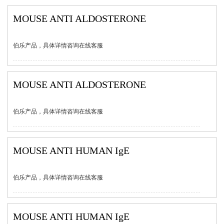
MOUSE ANTI ALDOSTERONE
伯乐产品，具体详情咨询在线客服
MOUSE ANTI ALDOSTERONE
伯乐产品，具体详情咨询在线客服
MOUSE ANTI HUMAN IgE
伯乐产品，具体详情咨询在线客服
MOUSE ANTI HUMAN IgE