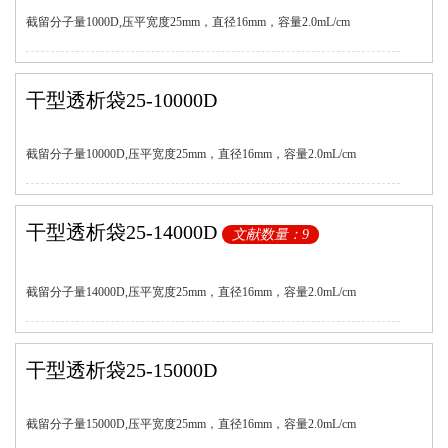
截留分子量1000D,压平宽度25mm，直径16mm，容量2.0mL/cm
干型透析袋25-10000D
截留分子量10000D,压平宽度25mm，直径16mm，容量2.0mL/cm
干型透析袋25-14000D
文献数量：9
截留分子量14000D,压平宽度25mm，直径16mm，容量2.0mL/cm
干型透析袋25-15000D
截留分子量15000D,压平宽度25mm，直径16mm，容量2.0mL/cm