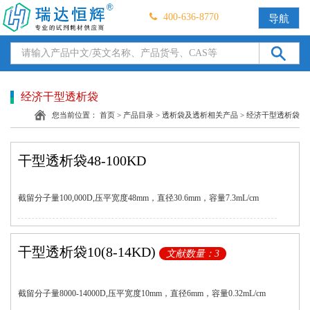
400-636-8770
导航
经济干型透析袋
您当前位置：
首页
>
产品目录
>
透析袋及透析相关产品
>
经济干型透析袋
干型透析袋48-100KD
截留分子量100,000D,压平宽度48mm，直径30.6mm，容量7.3mL/cm
干型透析袋10(8-14KD)
文献数量：3
截留分子量8000-14000D,压平宽度10mm，直径6mm，容量0.32mL/cm