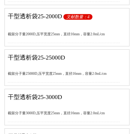
干型透析袋25-2000D
文献数量：4
截留分子量2000D,压平宽度25mm，直径16mm，容量2.0mL/cm
干型透析袋25-25000D
截留分子量25000D,压平宽度25mm，直径16mm，容量2.0mL/cm
干型透析袋25-3000D
截留分子量3000D,压平宽度25mm，直径16mm，容量2.0mL/cm