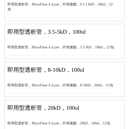
即用型透析管，MicroFloat-A-Lyzer，纤维素酯，0.5-1.0kD，100ul，12/
包
即用型透析管，3.5-5kD，100ul
即用型透析管，MicroFloat-A-Lyzer，纤维素酯，3.5-5kD，100ul，12/包
即用型透析管，8-10kD，100ul
即用型透析管，MicroFloat-A-Lyzer，纤维素酯，8-10kD，100ul，12/包
即用型透析管，20kD，100ul
即用型透析管，MicroFloat-A-Lyzer，纤维素酯，20kD，100ul，12/包