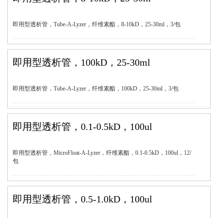
即用型透析管，Tube-A-Lyzer，纤维素酯，8-10kD，25-30ml，3/包
即用型透析管，100kD，25-30ml
即用型透析管，Tube-A-Lyzer，纤维素酯，100kD，25-30ml，3/包
即用型透析管，0.1-0.5kD，100ul
即用型透析管，MicroFloat-A-Lyzer，纤维素酯，0.1-0.5kD，100ul，12/
包
即用型透析管，0.5-1.0kD，100ul