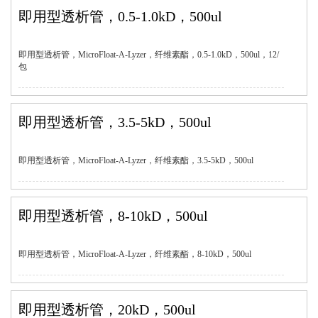
即用型透析管，0.5-1.0kD，500ul
即用型透析管，MicroFloat-A-Lyzer，纤维素酯，0.5-1.0kD，500ul，12/
包
即用型透析管，3.5-5kD，500ul
即用型透析管，MicroFloat-A-Lyzer，纤维素酯，3.5-5kD，500ul
即用型透析管，8-10kD，500ul
即用型透析管，MicroFloat-A-Lyzer，纤维素酯，8-10kD，500ul
即用型透析管，20kD，500ul