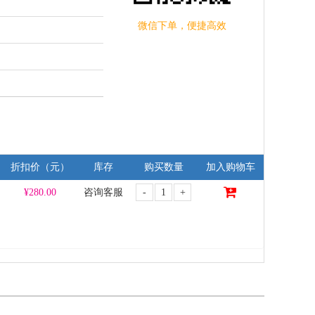
微信下单，便捷高效
折扣价（元）
库存
购买数量
加入购物车
-
+
¥
280.00
咨询客服