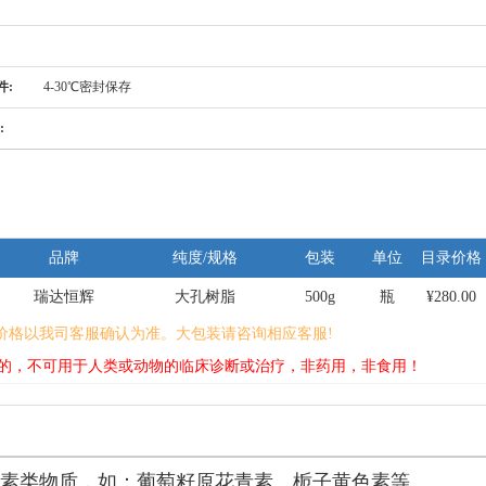
件:
4-30℃密封保存
:
品牌
纯度/规格
包装
单位
目录价格
瑞达恒辉
大孔树脂
500g
瓶
¥280.00
价格以我司客服确认为准。大包装请咨询相应客服!
的，不可用于人类或动物的临床诊断或治疗，非药用，非食用！
色素类物质，如：葡萄籽原花青素、栀子黄色素等。