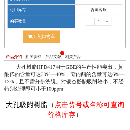
可用库存
咨询客服
购买数量
-
+
加入购物车
1
产品介绍
相关资料
产品文献
相关产品
大孔树脂HPD417用于GBE的生产性能突出，黄
酮甙的含量可达30%—40%，萜内酯的含量可达6%—
13%，且不需分步洗脱。对银杏酚酸吸附较小，不经
特别处理即可小于100ppm。
大孔吸附树脂
（
点击货号或名称可查询
价格库存
）