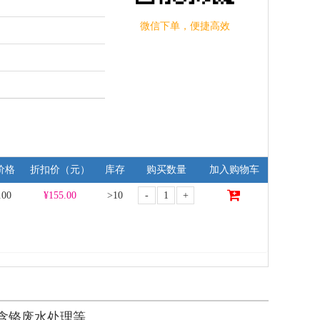
微信下单，便捷高效
价格
折扣价（元）
库存
购买数量
加入购物车
-
+
.00
¥
155.00
>10
含铬废水处理等。