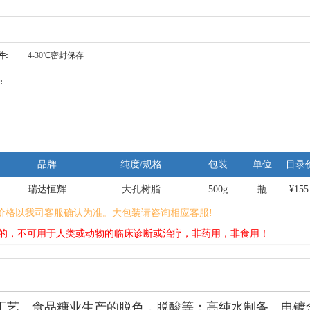
件:
4-30℃密封保存
:
品牌
纯度/规格
包装
单位
目录
瑞达恒辉
大孔树脂
500g
瓶
¥155
价格以我司客服确认为准。大包装请咨询相应客服!
的，不可用于人类或动物的临床诊断或治疗，非药用，非食用！
工艺、食品糖业生产的脱色，脱酸等；高纯水制备、电镀