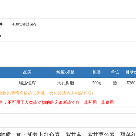
件:
4-30℃密封保存
:
品牌
纯度/规格
包装
单位
目录
瑞达恒辉
大孔树脂
500g
瓶
¥280
价格以我司客服确认为准。大包装请咨询相应客服!
的，不可用于人类或动物的临床诊断或治疗，非药用，非食用！
类物质，如：胡萝卜红色素、紫甘蓝、紫甘薯色素、甜菜