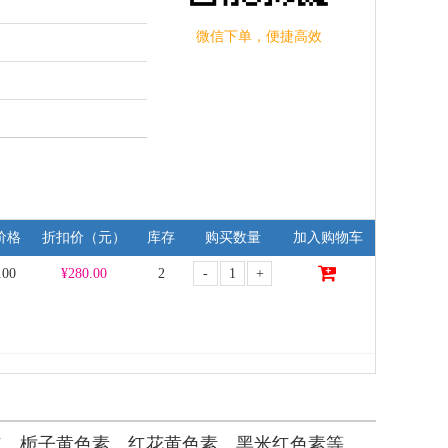
微信下单，便捷高效
价格
折扣价（元）
库存
购买数量
加入购物车
-
+
.00
¥
280.00
2
红、栀子黄色素、红花黄色素、黑米红色素等。