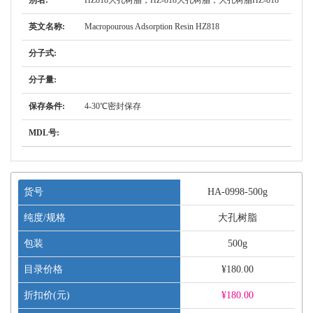
别名:
HZ818大孔树脂，HZ-818大孔树脂，大孔树脂HZ-818
英文名称:
Macropourous Adsorption Resin HZ818
分子式:
分子量:
保存条件:
4-30℃密封保存
MDL号:
货号
HA-0998-500g
纯度/规格
大孔树脂
包装
500g
目录价格
¥180.00
折扣价(元)
¥
180.00