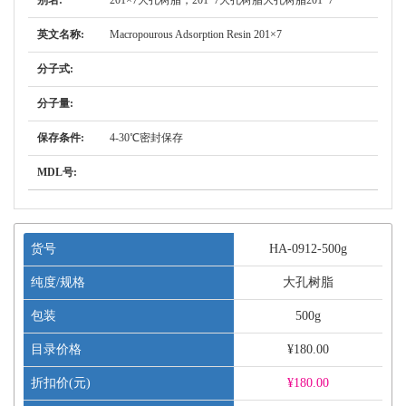
别名:
201×7大孔树脂，201*7大孔树脂大孔树脂201*7
英文名称:
Macropourous Adsorption Resin 201×7
分子式:
分子量:
保存条件:
4-30℃密封保存
MDL号:
货号
HA-0912-500g
纯度/规格
大孔树脂
包装
500g
目录价格
¥180.00
折扣价(元)
¥
180.00