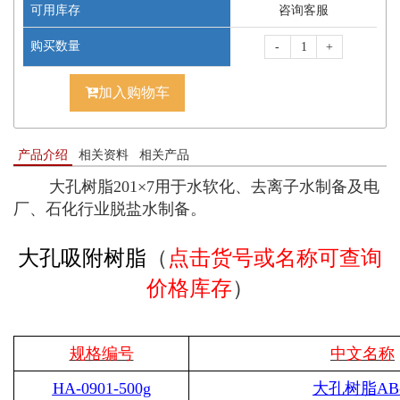
可用库存
咨询客服
购买数量
-
+
加入购物车
产品介绍
相关资料
相关产品
大孔树脂201×7用于水软化、去离子水制备及电
厂、石化行业脱盐水制备。
大孔吸附树脂
（
点击货号或名称可查询
价格库存
）
规格编号
中文名称
HA-0901-500g
大孔树脂
AB