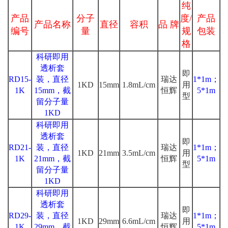
纯
产品
分子
度/
产品
产品名称
直径
容积
品 牌
编号
量
规
包装
格
科研即用
透析套
即
RD15-
装，直径
瑞达
1*1m；
1KD
15mm
1.8mL/cm
用
1K
15mm，截
恒辉
5*1m
型
留分子量
1KD
科研即用
透析套
即
RD21-
装，直径
瑞达
1*1m；
1KD
21mm
3.5mL/cm
用
1K
21mm，截
恒辉
5*1m
型
留分子量
1KD
科研即用
透析套
即
RD29-
装，直径
瑞达
1*1m；
1KD
29mm
6.6mL/cm
用
1K
29mm，截
恒辉
5*1m