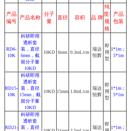
纯
产品
分子
度/
产品
产品名称
直径
容积
品 牌
编号
量
规
包装
格
科研即用
透析套
即
RD6-
装，直径
瑞达
1*1m；
10KD
6mm
0.3mL/cm
用
10K
6mm，截
恒辉
5*1m
型
留分子量
10KD
科研即用
透析套
即
RD15-
装，直径
瑞达
1*1m；
10KD
15mm
1.8mL/cm
用
10K
15mm，截
恒辉
5*1m
型
留分子量
10KD
科研即用
透析套
即
RD21-
装，直径
瑞达
1*1m；
10KD
21mm
3.5mL/cm
用