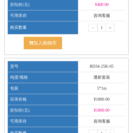
折扣价(元)
¥
400.00
可用库存
咨询客服
购买数量
-
+
加入购物车
货号
RD34-25K-05
纯度/规格
透析套装
包装
5*1m
目录价格
¥1800.00
折扣价(元)
¥
1800.00
可用库存
咨询客服