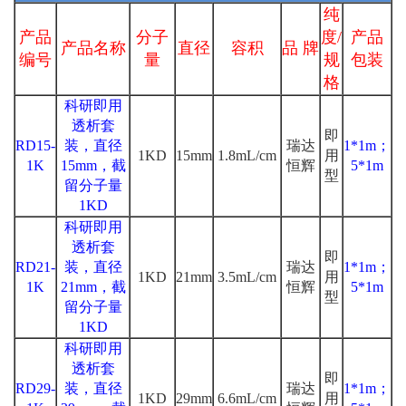
纯
产品
分子
度/
产品
产品名称
直径
容积
品 牌
编号
量
规
包装
格
科研即用
透析套
即
RD15-
装，直径
瑞达
1*1m；
1KD
15mm
1.8mL/cm
用
1K
15mm，截
恒辉
5*1m
型
留分子量
1KD
科研即用
透析套
即
RD21-
装，直径
瑞达
1*1m；
1KD
21mm
3.5mL/cm
用
1K
21mm，截
恒辉
5*1m
型
留分子量
1KD
科研即用
透析套
即
RD29-
装，直径
瑞达
1*1m；
1KD
29mm
6.6mL/cm
用