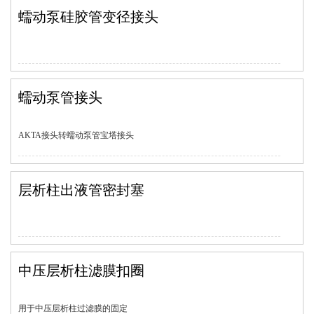
蠕动泵硅胶管变径接头
蠕动泵管接头
AKTA接头转蠕动泵管宝塔接头
层析柱出液管密封塞
中压层析柱滤膜扣圈
用于中压层析柱过滤膜的固定