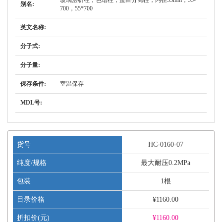
玻璃层析柱，色谱柱，蛋白分离柱，内径55mm，55-
别名:
700，55*700
英文名称:
分子式:
分子量:
保存条件:
室温保存
MDL号:
货号
HC-0160-07
纯度/规格
最大耐压0.2MPa
包装
1根
目录价格
¥1160.00
折扣价(元)
¥
1160.00