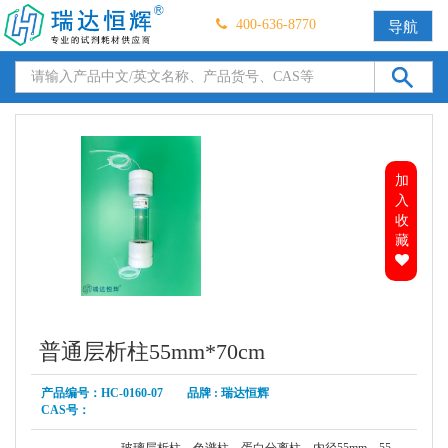
400-636-8770
导航
加
入
收
藏
普通层析柱55mm*70cm
产品编号：HC-0160-07 品牌 : 瑞达恒辉
CAS号：