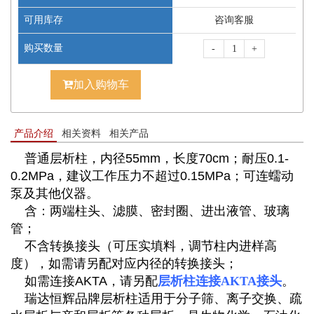
可用库存
咨询客服
购买数量
-
+
加入购物车
产品介绍
相关资料
相关产品
普通层析柱，内径55mm，长度70cm；耐压0.1-
0.2MPa，建议工作压力不超过0.15MPa；可连蠕动
泵及其他仪器。
含：两端柱头、滤膜、密封圈、进出液管、玻璃
管；
不含转换接头（可压实填料，调节柱内进样高
度）
，如需请另配对应内径的
转换接头
；
如需连接AKTA，请另配
层析柱连接AKTA接头
。
瑞达恒辉品牌层析柱适用于分子筛、离子交换、疏