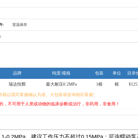
件:
室温保存
:
品牌
纯度/规格
包装
单位
目录
瑞达恒辉
最大耐压0.2MPa
1根
根
¥125
价格以我司客服确认为准。大包装请咨询相应客服!
的，不可用于人类或动物的临床诊断或治疗，非药用，非食用！
1-0.2MPa，建议工作压力不超过0.15MPa；可连蠕动