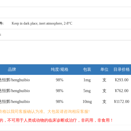
件:
Keep in dark place, inert atmosphere, 2-8°C
:
品牌
纯度/规格
包装
单位
目录价格
恒辉/henghuibio
98%
1mg
支
¥293.00
恒辉/henghuibio
98%
5mg
支
¥762.00
恒辉/henghuibio
98%
10mg
支
¥1172.00
价格以我司客服确认为准。大包装请咨询相应客服!
的，不可用于人类或动物的临床诊断或治疗，非药用，非食用！