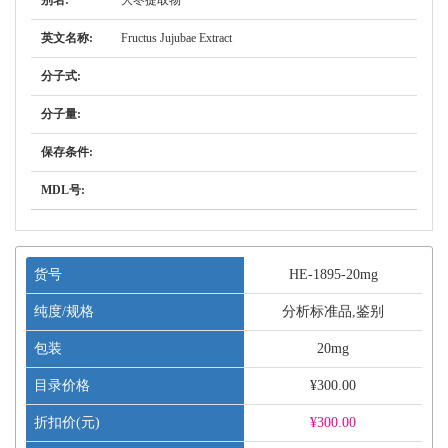
别名:
大枣提取物
英文名称:
Fructus Jujubae Extract
分子式:
分子量:
保存条件:
MDL号:
货号
HE-1895-20mg
纯度/规格
分析标准品,鉴别
包装
20mg
目录价格
¥300.00
折扣价(元)
¥
300.00